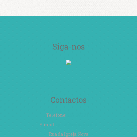
Siga-nos
Contactos
Telefone:
262 596 714
E-mail:
geral@cspbarrio.pt
Rua da Igreja Nova