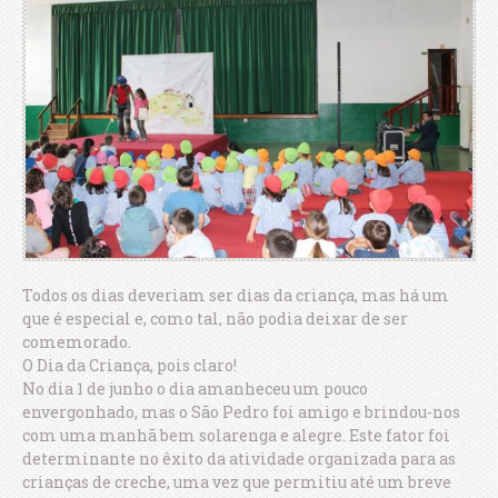
Todos os dias deveriam ser dias da criança, mas há um
que é especial e, como tal, não podia deixar de ser
comemorado.
O Dia da Criança, pois claro!
No dia 1 de junho o dia amanheceu um pouco
envergonhado, mas o São Pedro foi amigo e brindou-nos
com uma manhã bem solarenga e alegre. Este fator foi
determinante no êxito da atividade organizada para as
crianças de creche, uma vez que permitiu até um breve