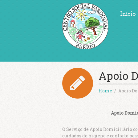
Início
Apoio D
Home
Apoio Do
Apoio Domic
O Serviço de Apoio Domiciliário co
cuidados de higiene e conforto pes