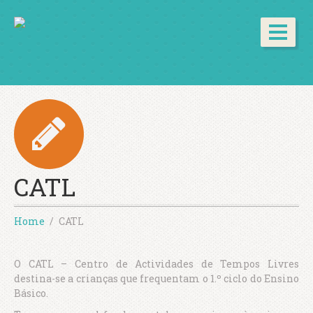
CATL
Home
CATL
O CATL – Centro de Actividades de Tempos Livres
destina-se a crianças que frequentam o 1.º ciclo do Ensino
Básico.