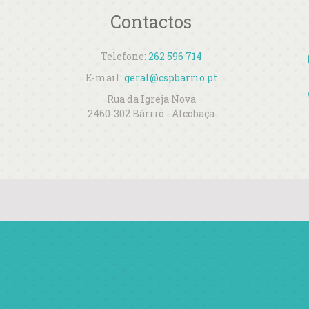
Contactos
Telefone:
262 596 714
E-mail:
geral@cspbarrio.pt
Rua da Igreja Nova
2460-302 Bárrio - Alcobaça