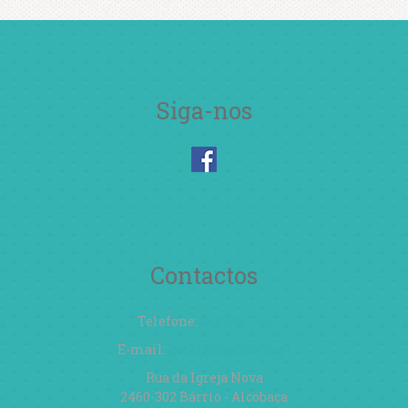
Siga-nos
Contactos
Telefone:
262 596 714
E-mail:
geral@cspbarrio.pt
Rua da Igreja Nova
2460-302 Bárrio - Alcobaça